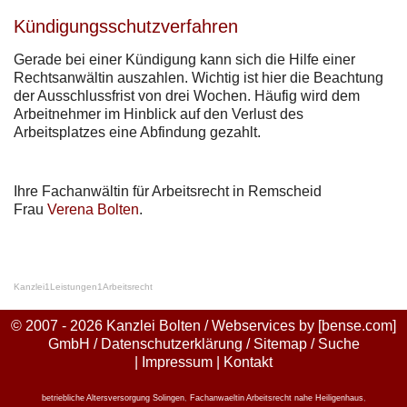
Kündigungsschutzverfahren
Gerade bei einer Kündigung kann sich die Hilfe einer
Rechtsanwältin auszahlen. Wichtig ist hier die Beachtung
der Ausschlussfrist von drei Wochen. Häufig wird dem
Arbeitnehmer im Hinblick auf den Verlust des
Arbeitsplatzes eine Abfindung gezahlt.
Ihre Fachanwältin für Arbeitsrecht in Remscheid
Frau
Verena Bolten
.
Kanzlei
1
Leistungen
1
Arbeitsrecht
© 2007 - 2026 Kanzlei Bolten / Webservices by
[bense.com]
GmbH
/
Datenschutzerklärung
/
Sitemap
/
Suche
|
Impressum
|
Kontakt
betriebliche Altersversorgung Solingen
,
Fachanwaeltin Arbeitsrecht nahe Heiligenhaus
,