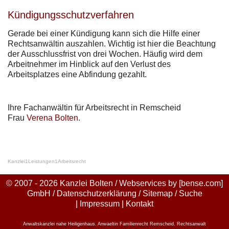
Kündigungsschutzverfahren
Gerade bei einer Kündigung kann sich die Hilfe einer
Rechtsanwältin auszahlen. Wichtig ist hier die Beachtung
der Ausschlussfrist von drei Wochen. Häufig wird dem
Arbeitnehmer im Hinblick auf den Verlust des
Arbeitsplatzes eine Abfindung gezahlt.
Ihre Fachanwältin für Arbeitsrecht in Remscheid
Frau
Verena Bolten
.
Kanzlei
1
Leistungen
1
Arbeitsrecht
© 2007 - 2026 Kanzlei Bolten / Webservices by
[bense.com]
GmbH
/
Datenschutzerklärung
/
Sitemap
/
Suche
|
Impressum
|
Kontakt
Anwaltskanzlei nahe Heiligenhaus
,
Anwaeltin Familienrecht Remscheid
,
Rechtsanwalt