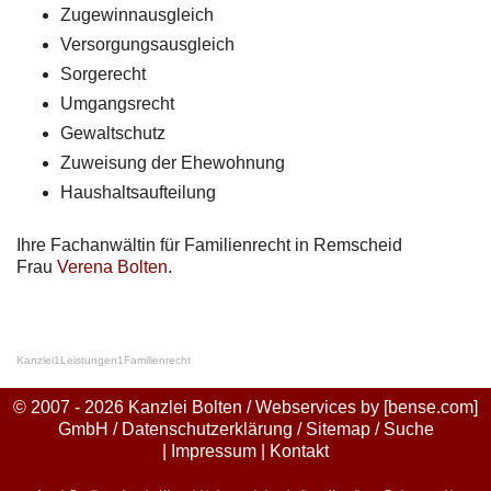
Zugewinnausgleich
Versorgungsausgleich
Sorgerecht
Umgangsrecht
Gewaltschutz
Zuweisung der Ehewohnung
Haushaltsaufteilung
Ihre Fachanwältin für Familienrecht in Remscheid
Frau
Verena Bolten
.
Kanzlei
1
Leistungen
1
Familienrecht
© 2007 - 2026 Kanzlei Bolten / Webservices by
[bense.com]
GmbH
/
Datenschutzerklärung
/
Sitemap
/
Suche
|
Impressum
|
Kontakt