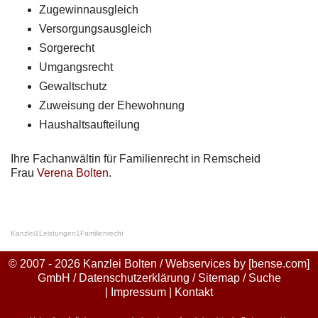
Zugewinnausgleich
Versorgungsausgleich
Sorgerecht
Umgangsrecht
Gewaltschutz
Zuweisung der Ehewohnung
Haushaltsaufteilung
Ihre Fachanwältin für Familienrecht in Remscheid
Frau
Verena Bolten
.
Kanzlei
1
Leistungen
1
Familienrecht
© 2007 - 2026 Kanzlei Bolten / Webservices by
[bense.com]
GmbH
/
Datenschutzerklärung
/
Sitemap
/
Suche
|
Impressum
|
Kontakt