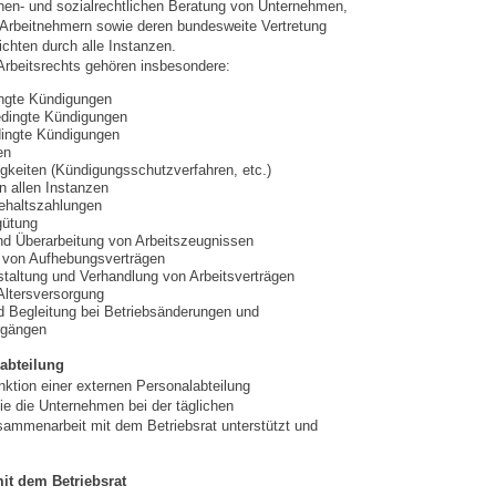
chen- und sozialrechtlichen Beratung von Unternehmen,
 Arbeitnehmern sowie deren bundesweite Vertretung
ichten durch alle Instanzen.
rbeitsrechts gehören insbesondere:
ingte Kündigungen
edingte Kündigungen
ingte Kündigungen
en
igkeiten (Kündigungsschutzverfahren, etc.)
n allen Instanzen
ehaltszahlungen
gütung
nd Überarbeitung von Arbeitszeugnissen
 von Aufhebungsverträgen
taltung und Verhandlung von Arbeitsverträgen
 Altersversorgung
d Begleitung bei Betriebsänderungen und
rgängen
abteilung
nktion einer externen Personalabteilung
 die Unternehmen bei der täglichen
sammenarbeit mit dem Betriebsrat unterstützt und
it dem Betriebsrat