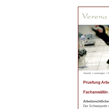
Kanzlei
>
Leistungen
>
A
Pruefung Arb
Fachanwältin
Arbeitsrechtlich
Der Schwerpunkt un