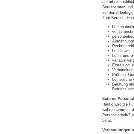
der arbeitsrechtli
Betriebsräten und
vor den Arbeitsger
Zum Bereich des A
betriebsbed
verhaltensb
personenbed
Abmahnung
Rechtsstreit
bundesweit i
Lohn- und G
variable Ver
Erstellung u
Verhandlung
Prüfung, Ges
betriebliche
Beratung un
Betriebsübe
Externe Personal
Häufig wird die Fu
wahrgenommen, die
Personalarbeit/Zu
berät.
Verhandlungen m