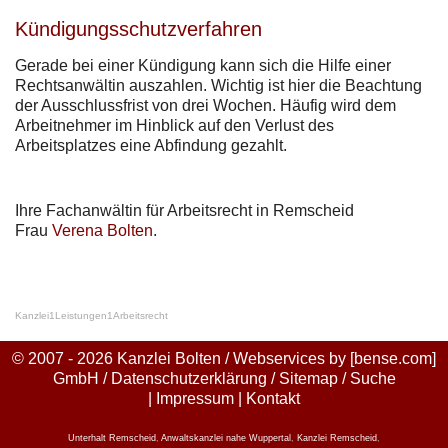
Kündigungsschutzverfahren
Gerade bei einer Kündigung kann sich die Hilfe einer
Rechtsanwältin auszahlen. Wichtig ist hier die Beachtung
der Ausschlussfrist von drei Wochen. Häufig wird dem
Arbeitnehmer im Hinblick auf den Verlust des
Arbeitsplatzes eine Abfindung gezahlt.
Ihre Fachanwältin für Arbeitsrecht in Remscheid
Frau
Verena Bolten
.
Kanzlei
1
Leistungen
1
Arbeitsrecht
© 2007 - 2026 Kanzlei Bolten / Webservices by
[bense.com]
GmbH
/
Datenschutzerklärung
/
Sitemap
/
Suche
|
Impressum
|
Kontakt
Unterhalt Remscheid
,
Anwaltskanzlei nahe Wuppertal
,
Kanzlei Remscheid
,