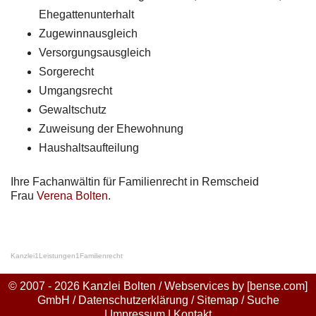
Ehegattenunterhalt
Zugewinnausgleich
Versorgungsausgleich
Sorgerecht
Umgangsrecht
Gewaltschutz
Zuweisung der Ehewohnung
Haushaltsaufteilung
Ihre Fachanwältin für Familienrecht in Remscheid
Frau
Verena Bolten
.
Kanzlei
1
Leistungen
1
Familienrecht
© 2007 - 2026 Kanzlei Bolten / Webservices by
[bense.com]
GmbH
/
Datenschutzerklärung
/
Sitemap
/
Suche
|
Impressum
|
Kontakt