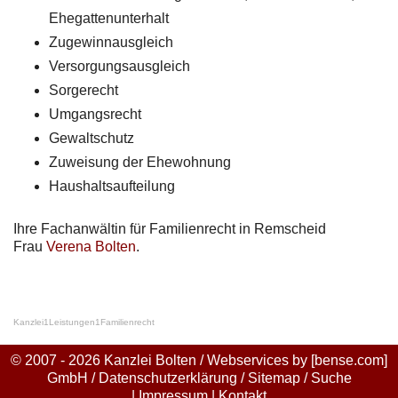
Ehegattenunterhalt
Zugewinnausgleich
Versorgungsausgleich
Sorgerecht
Umgangsrecht
Gewaltschutz
Zuweisung der Ehewohnung
Haushaltsaufteilung
Ihre Fachanwältin für Familienrecht in Remscheid
Frau
Verena Bolten
.
Kanzlei
1
Leistungen
1
Familienrecht
© 2007 - 2026 Kanzlei Bolten / Webservices by
[bense.com]
GmbH
/
Datenschutzerklärung
/
Sitemap
/
Suche
|
Impressum
|
Kontakt