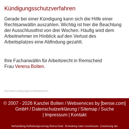
Kündigungsschutzverfahren
Gerade bei einer Kündigung kann sich die Hilfe einer
Rechtsanwältin auszahlen. Wichtig ist hier die Beachtung
der Ausschlussfrist von drei Wochen. Häufig wird dem
Arbeitnehmer im Hinblick auf den Verlust des
Arbeitsplatzes eine Abfindung gezahlt.
Ihre Fachanwältin für Arbeitsrecht in Remscheid
Frau
Verena Bolten
.
Kanzlei
1
Leistungen
1
Arbeitsrecht
© 2007 - 2026 Kanzlei Bolten / Webservices by
[bense.com]
GmbH
/
Datenschutzerklärung
/
Sitemap
/
Suche
|
Impressum
|
Kontakt
Verhandlung Aufhebungsvertrag Remscheid
,
Scheidung nahe Leverkusen
,
Zuweisung der