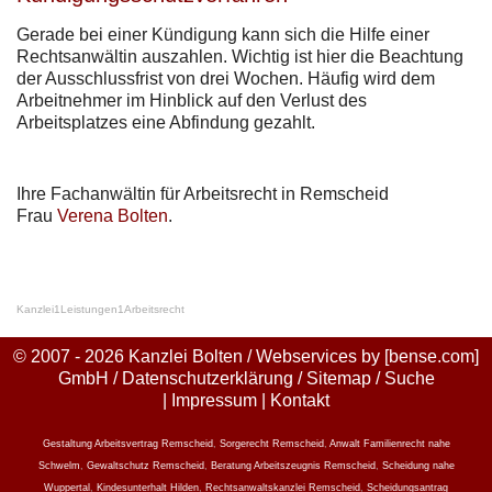
Gerade bei einer Kündigung kann sich die Hilfe einer
Rechtsanwältin auszahlen. Wichtig ist hier die Beachtung
der Ausschlussfrist von drei Wochen. Häufig wird dem
Arbeitnehmer im Hinblick auf den Verlust des
Arbeitsplatzes eine Abfindung gezahlt.
Ihre Fachanwältin für Arbeitsrecht in Remscheid
Frau
Verena Bolten
.
Kanzlei
1
Leistungen
1
Arbeitsrecht
© 2007 - 2026 Kanzlei Bolten / Webservices by
[bense.com]
GmbH
/
Datenschutzerklärung
/
Sitemap
/
Suche
|
Impressum
|
Kontakt
Gestaltung Arbeitsvertrag Remscheid
,
Sorgerecht Remscheid
,
Anwalt Familienrecht nahe
Schwelm
,
Gewaltschutz Remscheid
,
Beratung Arbeitszeugnis Remscheid
,
Scheidung nahe
Wuppertal
,
Kindesunterhalt Hilden
,
Rechtsanwaltskanzlei Remscheid
,
Scheidungsantrag